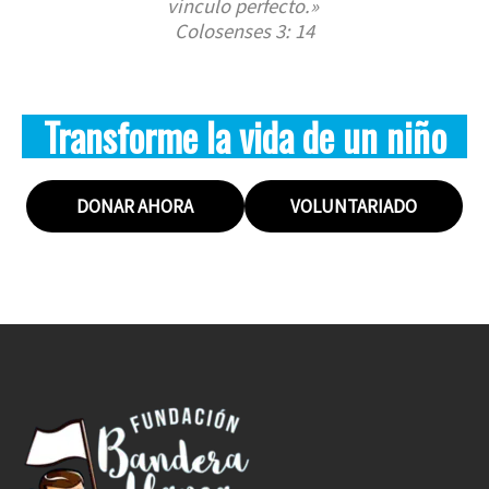
vínculo perfecto.»
Colosenses 3: 14
Transforme la vida de un niño
DONAR AHORA
VOLUNTARIADO